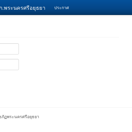
ภ.พระนครศรีอยุธยา
ประกาศ
าชภัฏพระนครศรีอยุธยา